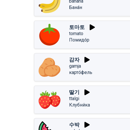
banana
Бана́н
토마토
tomato
Помидо́р
감자
gamja
карто́фель
딸기
ttalgi
Клубни́ка
수박