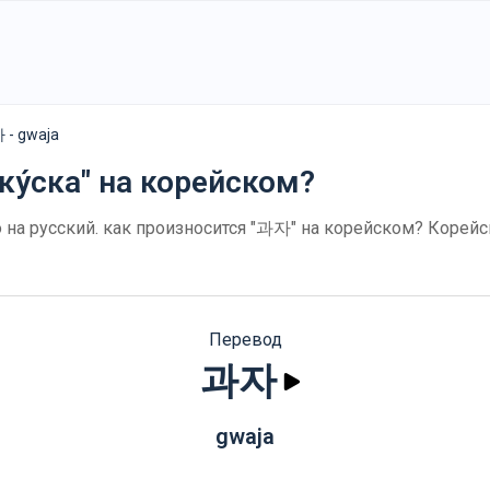
 - gwaja
ку́ска" на корейском?
 на русский. как произносится "과자" на корейском? Корейс
Перевод
과자
gwaja