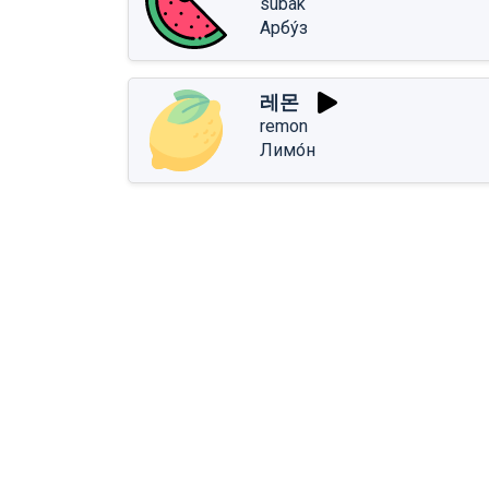
subak
Арбу́з
레몬
remon
Лимо́н