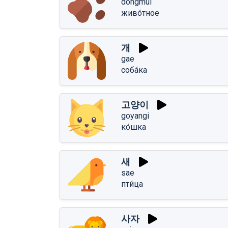
dongmul
живо́тное
개
gae
соба́ка
고양이
goyangi
ко́шка
새
sae
пти́ца
사자