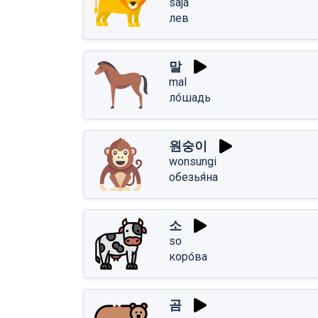
saja
лев
말
mal
ло́шадь
원숭이
wonsungi
обезья́на
소
so
коро́ва
곰