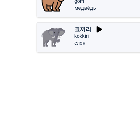
gom
медве́дь
코끼리
kokkiri
слон