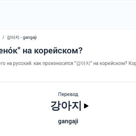
강아지 - gangaji
ено́к" на корейском?
о на русский. как произносится "강아지" на корейском? Ко
Перевод
강아지
gangaji