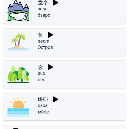
호수
hosu
о́зеро
섬
seom
О́стров
숲
sup
лес
바다
bada
мо́ре