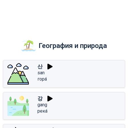
География и природа
산
san
гора́
강
gang
река́