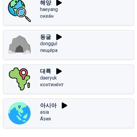
해양
haeyang
океа́н
동굴
donggul
пеще́ра
대륙
daeryuk
контине́нт
아시아
asia
А́зия