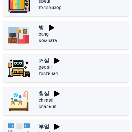
tibeui
телеви́зор
방
bang
ко́мната
거실
geosil
гости́ная
침실
chimsil
спа́льня
부엌