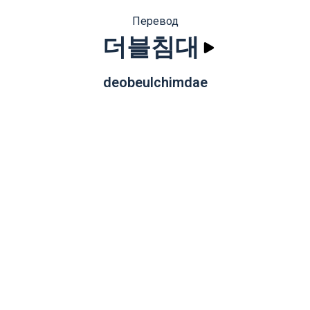
Перевод
더블침대
deobeulchimdae