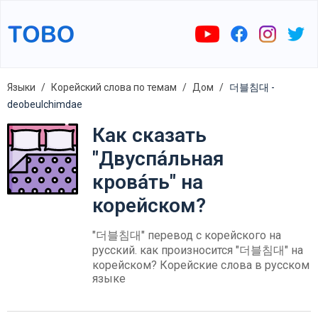
Языки
Корейский слова по темам
Дом
더블침대 -
deobeulchimdae
Как сказать
"Двуспа́льная
крова́ть" на
корейском?
"더블침대" перевод с корейского на
русский. как произносится "더블침대" на
корейском? Корейские слова в русском
языке