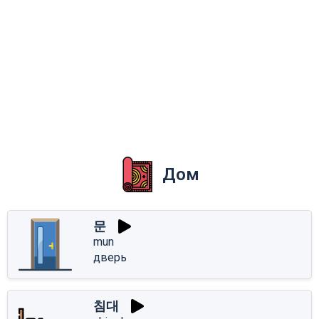
Дом
문
mun
дверь
침대