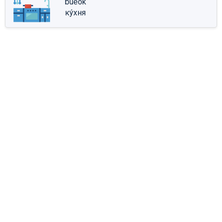
bueok
ку́хня