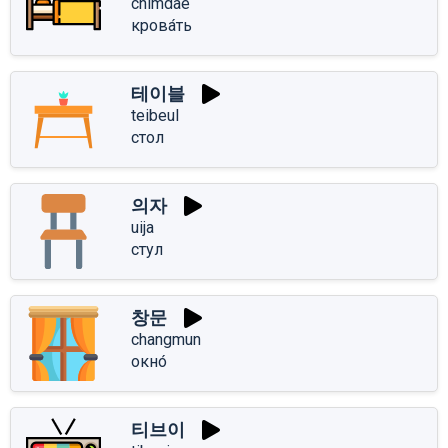
chimdae
крова́ть
테이블
teibeul
стол
의자
uija
стул
창문
changmun
окно́
티브이