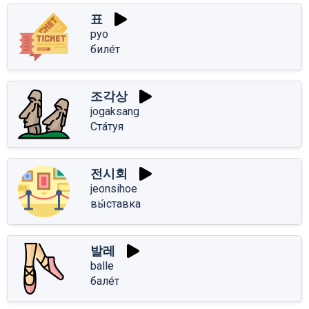
표
pyo
биле́т
조각상
jogaksang
Ста́туя
전시회
jeonsihoe
вы́ставка
발레
balle
бале́т