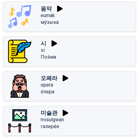
음악
eumak
му́зыка
시
si
Поэ́ма
오페라
opera
о́пера
미술관
misulgwan
галере́я