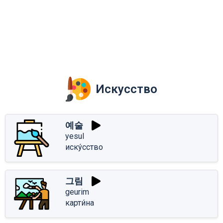
Искусство
예술
yesul
иску́сство
그림
geurim
карти́на