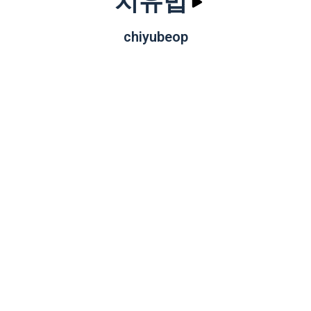
치유법
chiyubeop