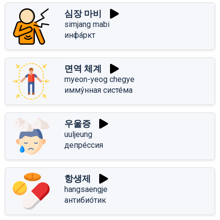
심장 마비
simjang mabi
инфа́ркт
면역 체계
myeon-yeog chegye
имму́нная систе́ма
우울증
uuljeung
депре́ссия
항생제
hangsaengje
антибио́тик