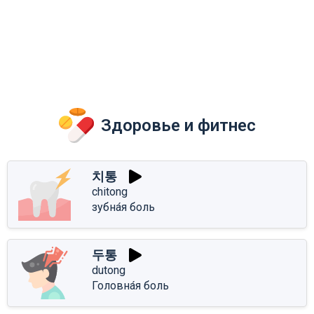
Здоровье и фитнес
치통
chitong
зубна́я боль
두통
dutong
Головна́я боль