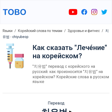
Языки
Корейский слова по темам
Здоровье и фитнес
치
유법 - chiyubeop
Как сказать "Лече́ние"
на корейском?
"치유법" перевод с корейского на
русский. как произносится "치유법" на
корейском? Корейские слова в русском
языке
Перевод