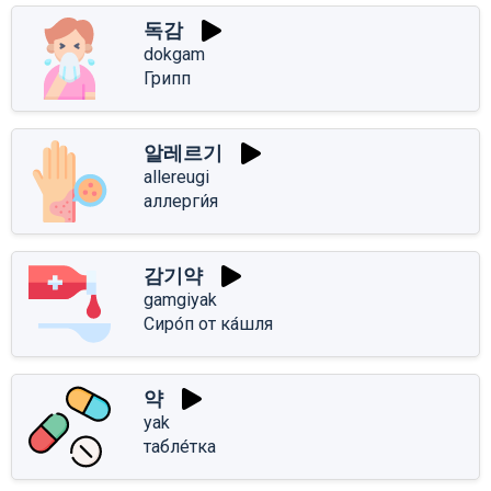
독감
dokgam
Грипп
알레르기
allereugi
аллерги́я
감기약
gamgiyak
Сиро́п от ка́шля
약
yak
табле́тка