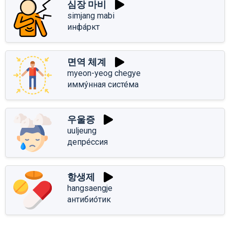
심장 마비
simjang mabi
инфа́ркт
면역 체계
myeon-yeog chegye
имму́нная систе́ма
우울증
uuljeung
депре́ссия
항생제
hangsaengje
антибио́тик