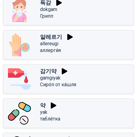
독감
dokgam
Грипп
알레르기
allereugi
аллерги́я
감기약
gamgiyak
Сиро́п от ка́шля
약
yak
табле́тка