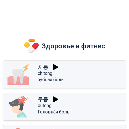
Здоровье и фитнес
치통
chitong
зубна́я боль
두통
dutong
Головна́я боль