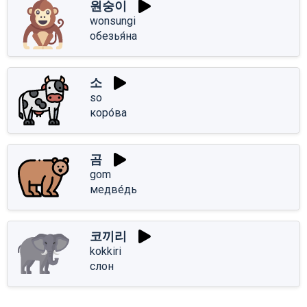
원숭이
wonsungi
обезья́на
소
so
коро́ва
곰
gom
медве́дь
코끼리
kokkiri
слон