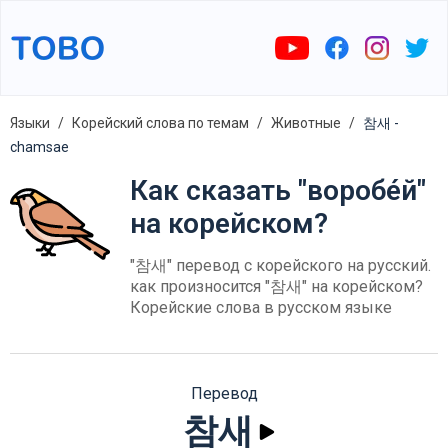
Языки
Корейский слова по темам
Животные
참새 -
chamsae
Как сказать "воробе́й"
на корейском?
"참새" перевод с корейского на русский.
как произносится "참새" на корейском?
Корейские слова в русском языке
Перевод
참새