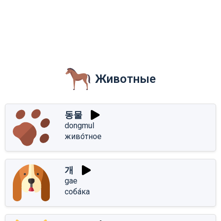
Животные
동물
dongmul
живо́тное
개
gae
соба́ка