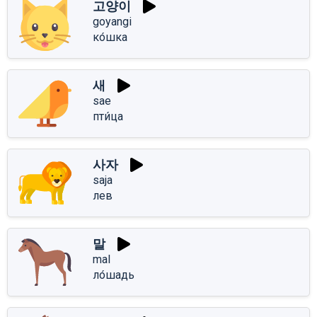
고양이
goyangi
ко́шка
새
sae
пти́ца
사자
saja
лев
말
mal
ло́шадь