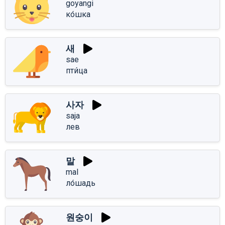
goyangi
ко́шка
새
sae
пти́ца
사자
saja
лев
말
mal
ло́шадь
원숭이