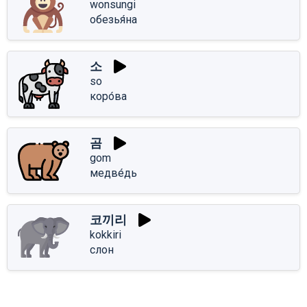
wonsungi
обезья́на
소
so
коро́ва
곰
gom
медве́дь
코끼리
kokkiri
слон