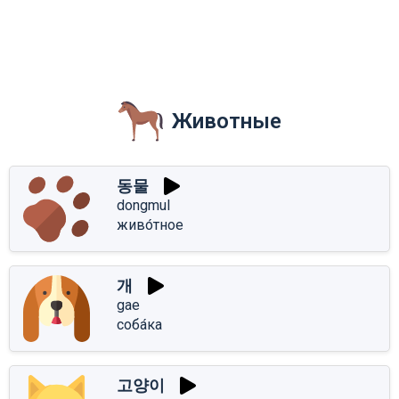
Животные
동물
dongmul
живо́тное
개
gae
соба́ка
고양이