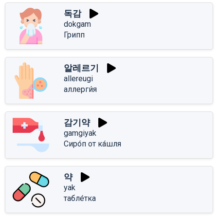
독감
dokgam
Грипп
알레르기
allereugi
аллерги́я
감기약
gamgiyak
Сиро́п от ка́шля
약
yak
табле́тка