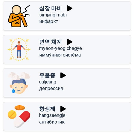
심장 마비
simjang mabi
инфа́ркт
면역 체계
myeon-yeog chegye
имму́нная систе́ма
우울증
uuljeung
депре́ссия
항생제
hangsaengje
антибио́тик