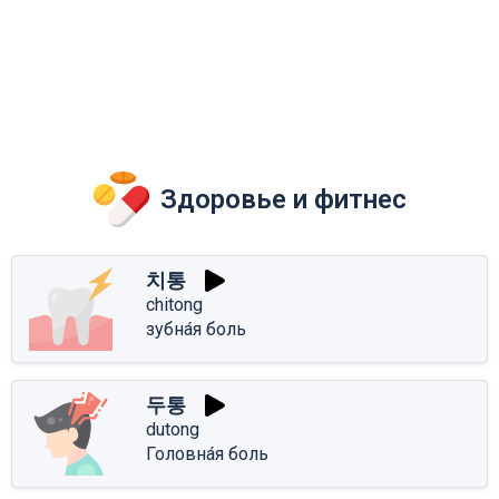
Здоровье и фитнес
치통
chitong
зубна́я боль
두통
dutong
Головна́я боль