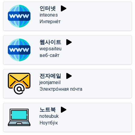
인터넷
inteones
Интерне́т
웹사이트
wepsaiteu
веб-сайт
전자메일
jeonjameil
Электро́нная по́чта
노트북
noteubuk
Ноутбу́к