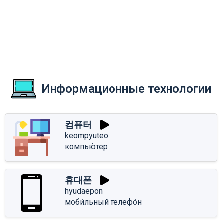
Информационные технологии
컴퓨터
keompyuteo
компью́тер
휴대폰
hyudaepon
моби́льный телефо́н