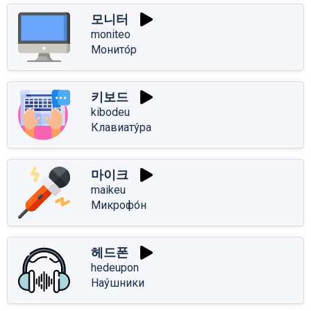
모니터
moniteo
Монито́р
키보드
kibodeu
Клавиату́ра
마이크
maikeu
Микрофо́н
헤드폰
hedeupon
Нау́шники