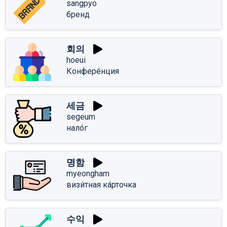
sangpyo
бренд
회의
hoeui
Конфере́нция
세금
segeum
нало́г
명함
myeongham
визи́тная ка́рточка
수익