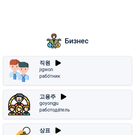
Бизнес
직원
jigwon
рабо́тник
고용주
goyongju
работода́тель
상표