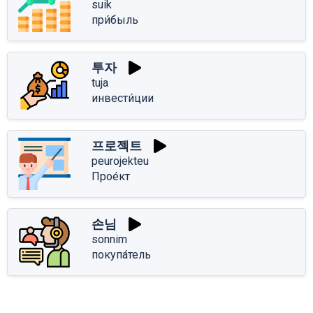
suik
при́быль
투자
tuja
инвести́ции
프로젝트
peurojekteu
Прое́кт
손님
sonnim
покупа́тель