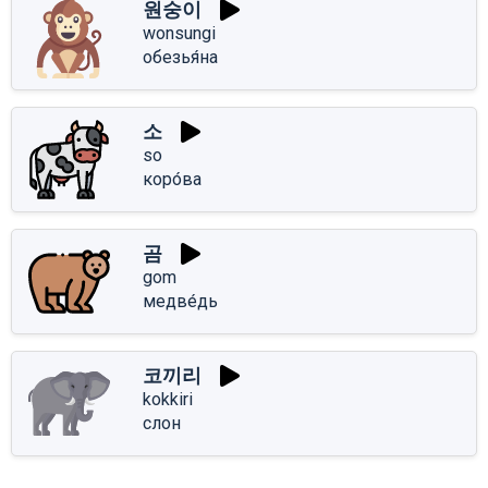
원숭이
wonsungi
обезья́на
소
so
коро́ва
곰
gom
медве́дь
코끼리
kokkiri
слон