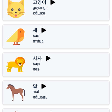
고양이
goyangi
ко́шка
새
sae
пти́ца
사자
saja
лев
말
mal
ло́шадь