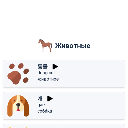
Животные
동물
dongmul
живо́тное
개
gae
соба́ка