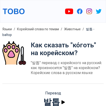
Языки
Корейский слова по темам
Животные
발톱 -
baltop
Как сказать "ко́готь"
на корейском?
"발톱" перевод с корейского на русский.
как произносится "발톱" на корейском?
Корейские слова в русском языке
Перевод
발톱