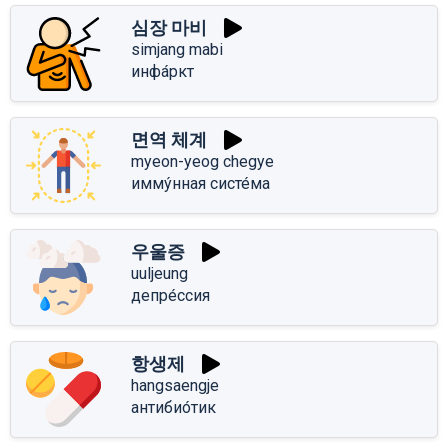
심장 마비
simjang mabi
инфа́ркт
면역 체계
myeon-yeog chegye
имму́нная систе́ма
우울증
uuljeung
депре́ссия
항생제
hangsaengje
антибио́тик