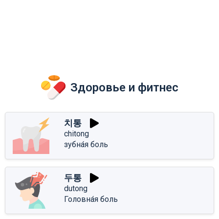
Здоровье и фитнес
치통
chitong
зубна́я боль
두통
dutong
Головна́я боль