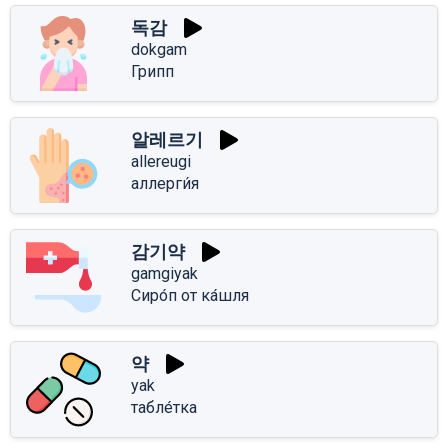
독감
dokgam
Грипп
알레르기
allereugi
аллерги́я
감기약
gamgiyak
Сиро́п от ка́шля
약
yak
табле́тка