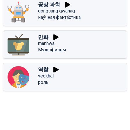
공상 과학
gongsang gwahag
нау́чная фанта́стика
만화
manhwa
Мультфи́льм
역할
yeokhal
роль