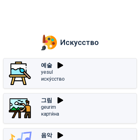
Искусство
예술
yesul
иску́сство
그림
geurim
карти́на
음악