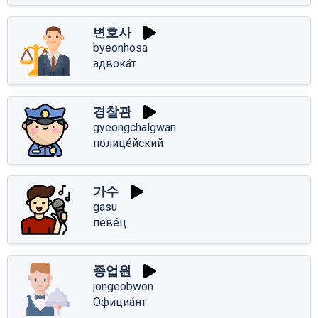
변호사
byeonhosa
адвока́т
경찰관
gyeongchalgwan
полице́йский
가수
gasu
певе́ц
종업원
jongeobwon
Официа́нт