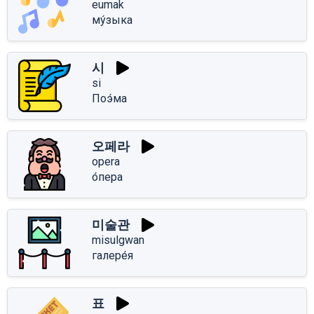
eumak
му́зыка
시
si
Поэ́ма
오페라
opera
о́пера
미술관
misulgwan
галере́я
표