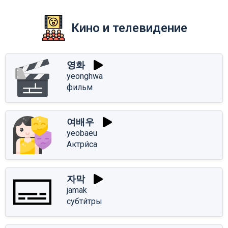
Кино и телевидение
영화
yeonghwa
фильм
여배우
yeobaeu
Актри́са
자막
jamak
субти́тры