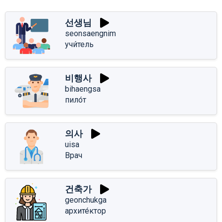
선생님
seonsaengnim
учи́тель
비행사
bihaengsa
пило́т
의사
uisa
Врач
건축가
geonchukga
архите́ктор