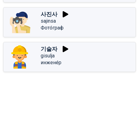
사진사
sajinsa
Фото́граф
기술자
gisulja
инжене́р