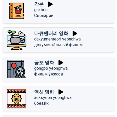
각본
gakbon
Сцена́рий
다큐멘터리 영화
dakyumenteori yeonghwa
документа́льный фильм
공포 영화
gongpo yeonghwa
фильм у́жасов
액션 영화
aeksyeon yeonghwa
боеви́к