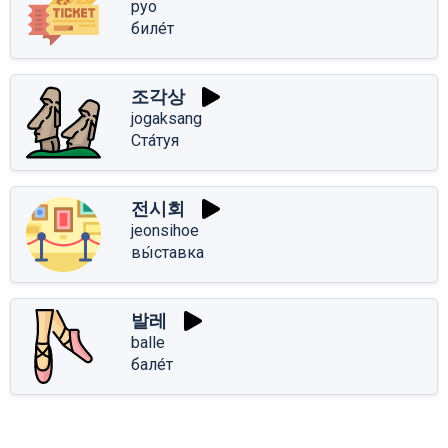
pyo
биле́т
조각상
jogaksang
Ста́туя
전시회
jeonsihoe
вы́ставка
발레
balle
бале́т