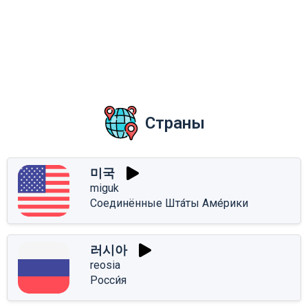
Страны
미국
miguk
Соединённые Шта́ты Аме́рики
러시아
reosia
Росси́я