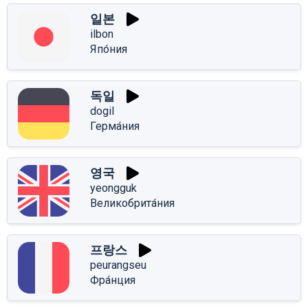
일본
ilbon
Япо́ния
독일
dogil
Герма́ния
영국
yeongguk
Великобрита́ния
프랑스
peurangseu
Фра́нция