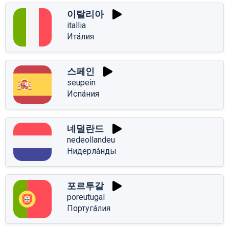
이탈리아
itallia
Ита́лия
스페인
seupein
Испа́ния
네덜란드
nedeollandeu
Нидерла́нды
포르투갈
poreutugal
Португа́лия