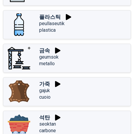
플라스틱
peullaseutik
plastica
금속
geumsok
metallo
가죽
gajuk
cuoio
석탄
seoktan
carbone