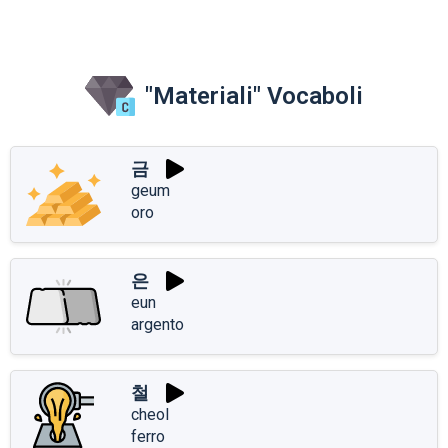
"Materiali" Vocaboli
금
geum
oro
은
eun
argento
철
cheol
ferro