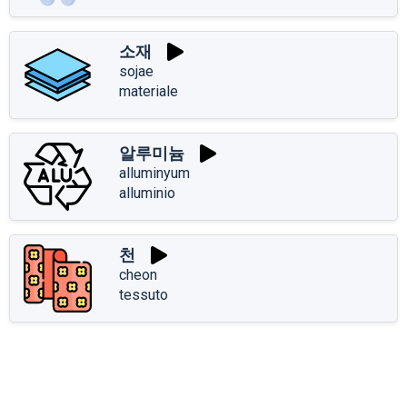
소재
sojae
materiale
알루미늄
alluminyum
alluminio
천
cheon
tessuto