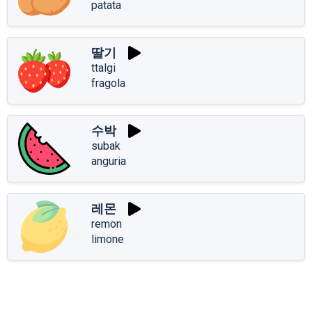
patata
딸기
ttalgi
fragola
수박
subak
anguria
레몬
remon
limone