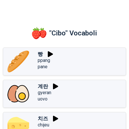
"Cibo" Vocaboli
빵
ppang
pane
계란
gyeran
uovo
치즈
chijeu