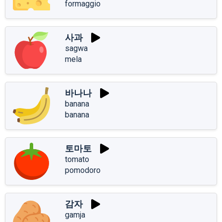
formaggio
사과
sagwa
mela
바나나
banana
banana
토마토
tomato
pomodoro
감자
gamja