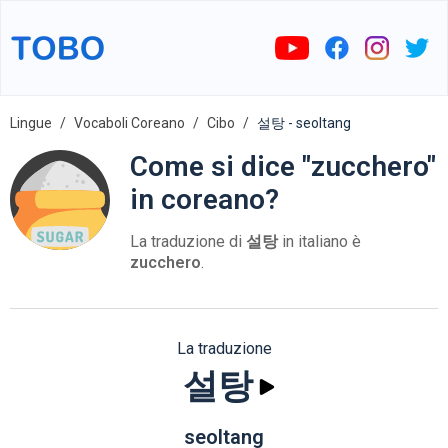
Lingue
Vocaboli Coreano
Cibo
설탕 - seoltang
Come si dice "zucchero"
in coreano?
La traduzione di
설탕
in italiano è
zucchero
.
La traduzione
설탕
seoltang