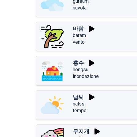
gureum
nuvola
바람
baram
vento
홍수
hongsu
inondazione
날씨
nalssi
tempo
무지개