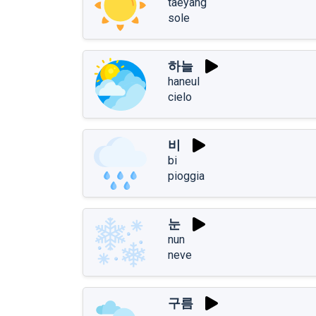
taeyang
sole
하늘
haneul
cielo
비
bi
pioggia
눈
nun
neve
구름