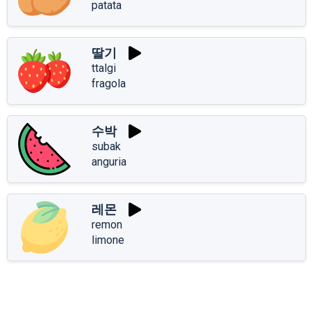
patata
딸기
ttalgi
fragola
수박
subak
anguria
레몬
remon
limone