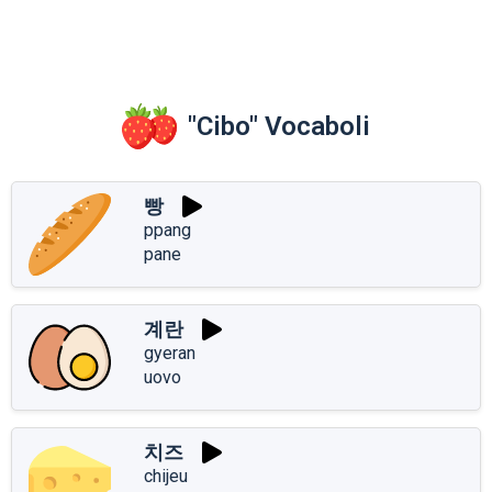
"Cibo" Vocaboli
빵
ppang
pane
계란
gyeran
uovo
치즈
chijeu