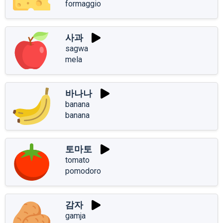
formaggio
사과
sagwa
mela
바나나
banana
banana
토마토
tomato
pomodoro
감자
gamja