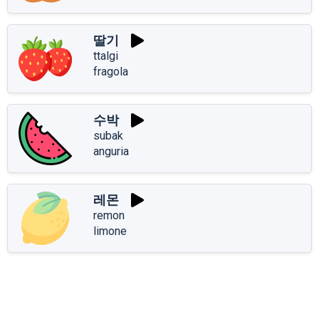
딸기
ttalgi
fragola
수박
subak
anguria
레몬
remon
limone