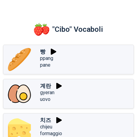
"Cibo" Vocaboli
빵
ppang
pane
계란
gyeran
uovo
치즈
chijeu
formaggio