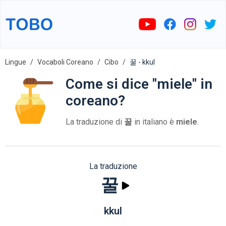
Lingue
Vocaboli Coreano
Cibo
꿀 - kkul
Come si dice "miele" in
coreano?
La traduzione di
꿀
in italiano è
miele
.
La traduzione
꿀
kkul