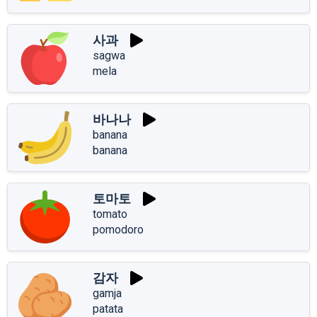
사과
sagwa
mela
바나나
banana
banana
토마토
tomato
pomodoro
감자
gamja
patata