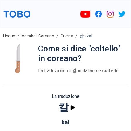
Lingue
Vocaboli Coreano
Cucina
칼 - kal
Come si dice "coltello"
in coreano?
La traduzione di
칼
in italiano è
coltello
.
La traduzione
칼
kal