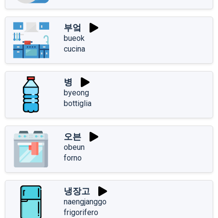
부엌
bueok
cucina
병
byeong
bottiglia
오븐
obeun
forno
냉장고
naengjanggo
frigorifero