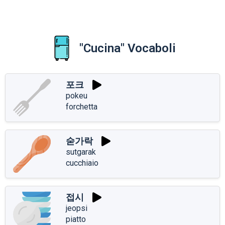
"Cucina" Vocaboli
포크
pokeu
forchetta
숟가락
sutgarak
cucchiaio
접시
jeopsi
piatto