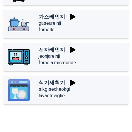
가스레인지
gaseureinji
fornello
전자레인지
jeonjareinji
forno a microonde
식기세척기
sikgisecheokgi
lavastoviglie