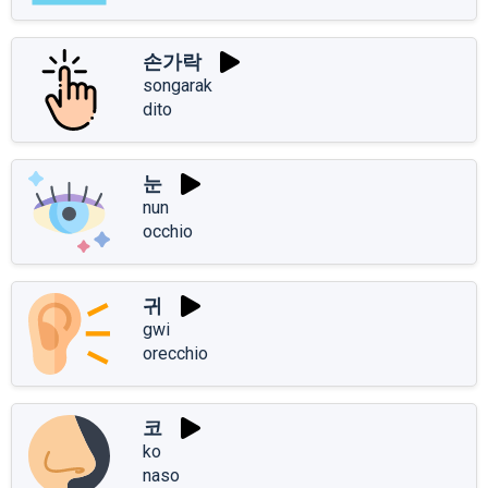
손가락
songarak
dito
눈
nun
occhio
귀
gwi
orecchio
코
ko
naso