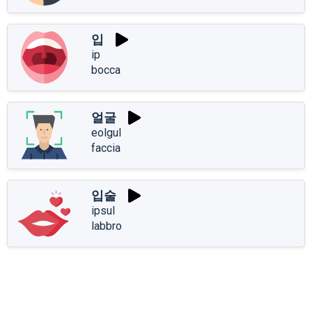
입
ip
bocca
얼굴
eolgul
faccia
입술
ipsul
labbro