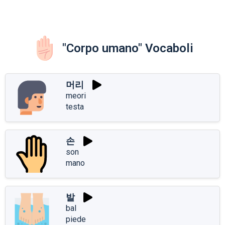
"Corpo umano" Vocaboli
머리
meori
testa
손
son
mano
발
bal
piede