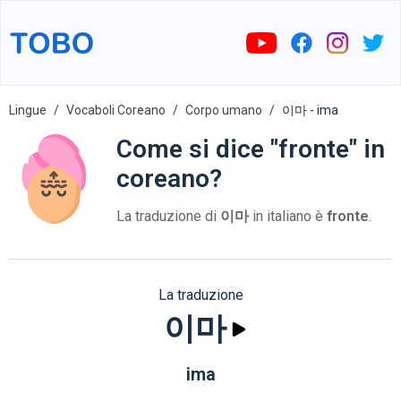
Lingue
Vocaboli Coreano
Corpo umano
이마 - ima
Come si dice "fronte" in
coreano?
La traduzione di
이마
in italiano è
fronte
.
La traduzione
이마
ima