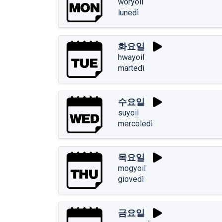
woryoil
lunedì
화요일
hwayoil
martedì
수요일
suyoil
mercoledì
목요일
mogyoil
giovedì
금요일