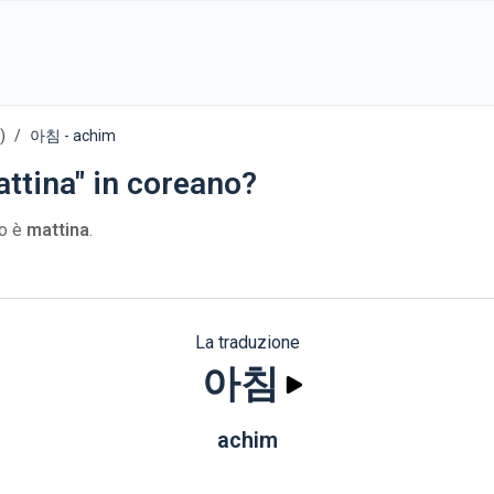
)
아침 - achim
ttina" in coreano?
no è
mattina
.
La traduzione
아침
achim