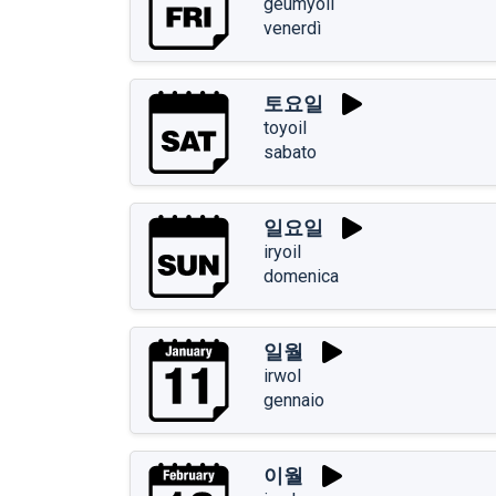
geumyoil
venerdì
토요일
toyoil
sabato
일요일
iryoil
domenica
일월
irwol
gennaio
이월