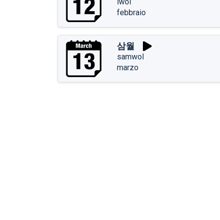
iwol
febbraio
삼월
samwol
marzo