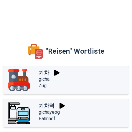
"Reisen" Wortliste
기차
gicha
Zug
기차역
gichayeog
Bahnhof