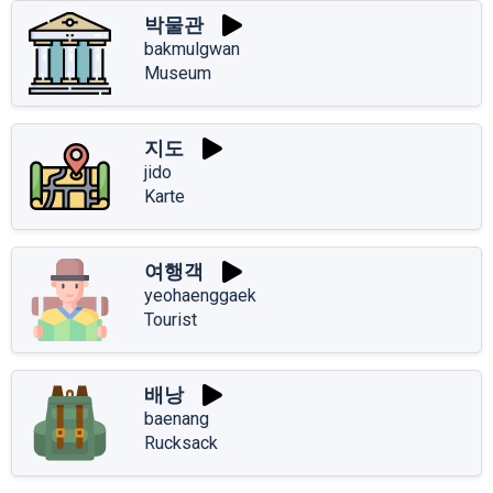
박물관
bakmulgwan
Museum
지도
jido
Karte
여행객
yeohaenggaek
Tourist
배낭
baenang
Rucksack