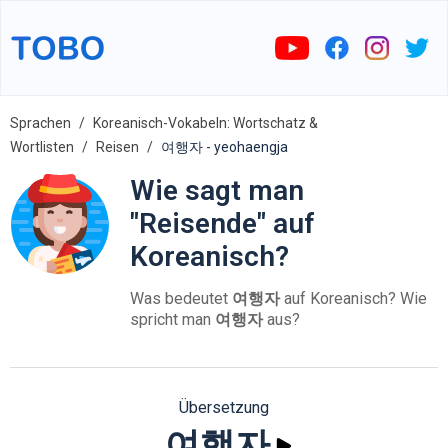
Sprachen
Koreanisch-Vokabeln: Wortschatz &
Wortlisten
Reisen
여행자 - yeohaengja
Wie sagt man
"Reisende" auf
Koreanisch?
Was bedeutet
여행자
auf Koreanisch? Wie
spricht man
여행자
aus?
Übersetzung
여행자