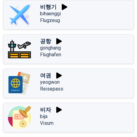
비행기
bihaenggi
Flugzeug
공항
gonghang
Flughafen
여권
yeogwon
Reisepass
비자
bija
Visum