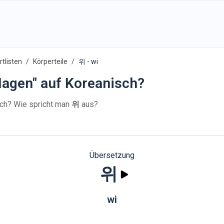
tlisten
Körperteile
위 - wi
agen" auf Koreanisch?
ch? Wie spricht man
위
aus?
Übersetzung
위
wi