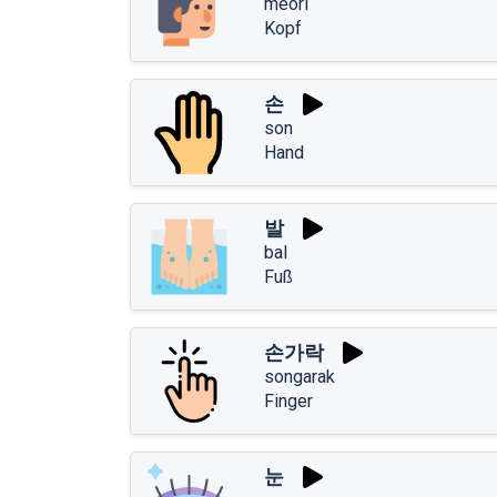
meori
Kopf
손
son
Hand
발
bal
Fuß
손가락
songarak
Finger
눈