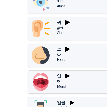
nun
Auge
귀
gwi
Ohr
코
ko
Nase
입
ip
Mund
얼굴