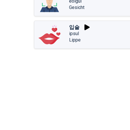
eolgul
Gesicht
입술
ipsul
Lippe