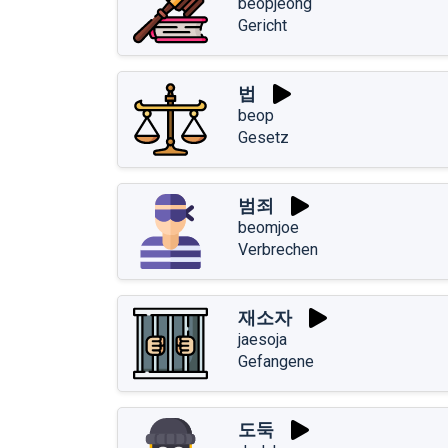
beopjeong
Gericht
법
beop
Gesetz
범죄
beomjoe
Verbrechen
재소자
jaesoja
Gefangene
도둑