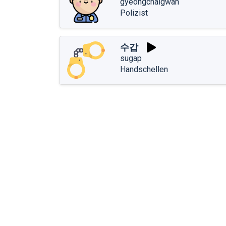
gyeongchalgwan
Polizist
수갑
sugap
Handschellen