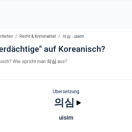
tlisten
Recht & Kriminalität
의심 - uisim
erdächtige" auf Koreanisch?
isch? Wie spricht man
의심
aus?
Übersetzung
의심
uisim