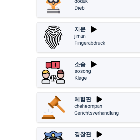
doduk
Dieb
지문
jimun
Fingerabdruck
소송
sosong
Klage
체험판
cheheompan
Gerichtsverhandlung
경찰관