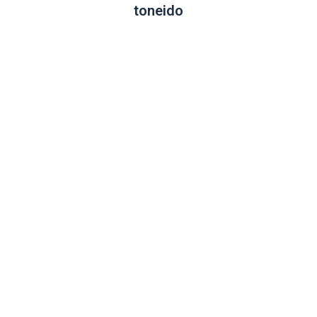
toneido