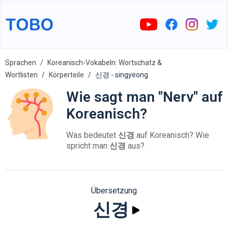
Sprachen
Koreanisch-Vokabeln: Wortschatz &
Wortlisten
Körperteile
신경 - singyeong
Wie sagt man "Nerv" auf
Koreanisch?
Was bedeutet
신경
auf Koreanisch? Wie
spricht man
신경
aus?
Übersetzung
신경