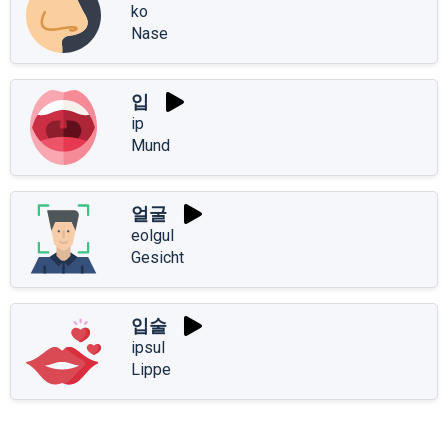
ko
Nase
입
ip
Mund
얼굴
eolgul
Gesicht
입술
ipsul
Lippe