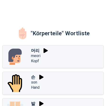
"Körperteile" Wortliste
머리
meori
Kopf
손
son
Hand
발