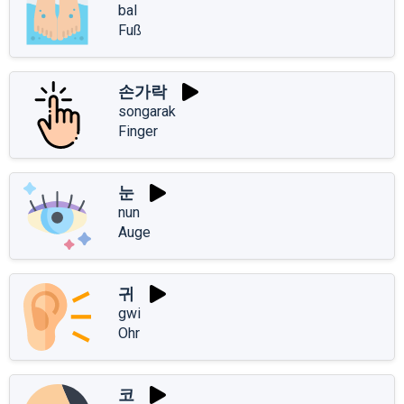
bal
Fuß
손가락
songarak
Finger
눈
nun
Auge
귀
gwi
Ohr
코