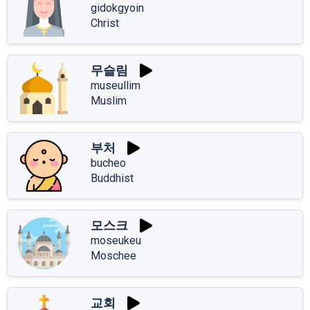
gidokgyoin
Christ
무슬림
museullim
Muslim
부처
bucheo
Buddhist
모스크
moseukeu
Moschee
교회