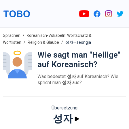
Sprachen
Koreanisch-Vokabeln: Wortschatz &
Wortlisten
Religion & Glaube
성자 - seongja
Wie sagt man "Heilige"
auf Koreanisch?
Was bedeutet
성자
auf Koreanisch? Wie
spricht man
성자
aus?
Übersetzung
성자