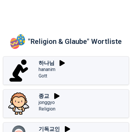
"Religion & Glaube" Wortliste
하나님
hananim
Gott
종교
jonggyo
Religion
기독교인