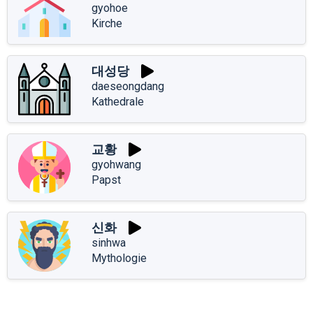
gyohoe
Kirche
대성당
daeseongdang
Kathedrale
교황
gyohwang
Papst
신화
sinhwa
Mythologie