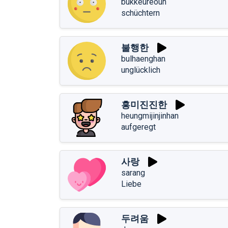
bukkeureoun
schüchtern
불행한
bulhaenghan
unglücklich
흥미진진한
heungmijinjinhan
aufgeregt
사랑
sarang
Liebe
두려움