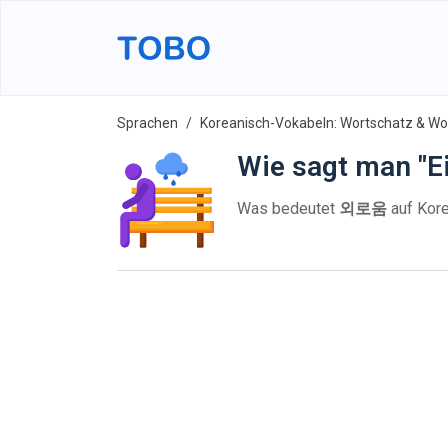
Sprachen
Koreanisch-Vokabeln: Wortschatz & Wor
Wie sagt man "E
Was bedeutet
외로움
auf Kore