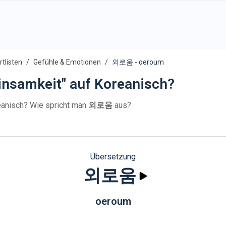
tlisten
Gefühle & Emotionen
외로움 - oeroum
insamkeit" auf Koreanisch?
anisch? Wie spricht man
외로움
aus?
Übersetzung
외로움
oeroum