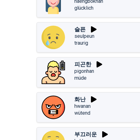
haengbokhan
glücklich
슬픈
seulpeun
traurig
피곤한
pigonhan
müde
화난
hwanan
wütend
부끄러운