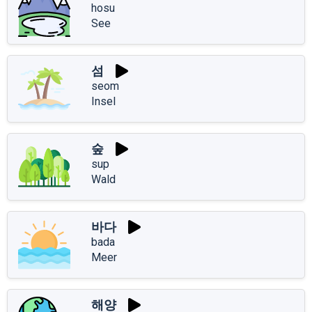
hosu
See
섬
seom
Insel
숲
sup
Wald
바다
bada
Meer
해양