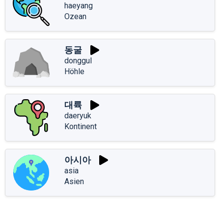
haeyang
Ozean
동굴
donggul
Höhle
대륙
daeryuk
Kontinent
아시아
asia
Asien