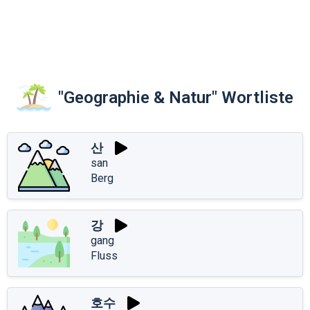
"Geographie & Natur" Wortliste
산
san
Berg
강
gang
Fluss
호수