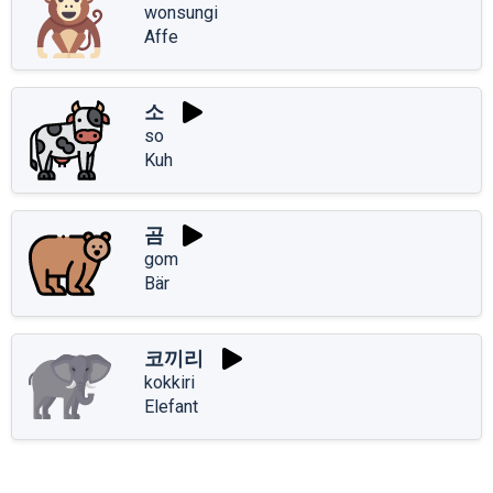
wonsungi
Affe
소
so
Kuh
곰
gom
Bär
코끼리
kokkiri
Elefant