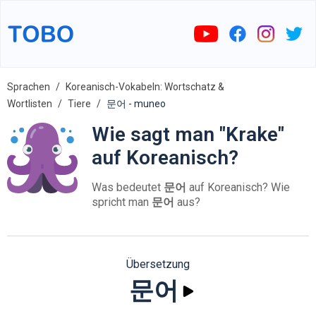
Sprachen
Koreanisch-Vokabeln: Wortschatz &
Wortlisten
Tiere
문어 - muneo
Wie sagt man "Krake"
auf Koreanisch?
Was bedeutet
문어
auf Koreanisch? Wie
spricht man
문어
aus?
Übersetzung
문어