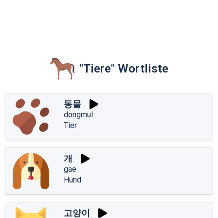
"Tiere" Wortliste
동물
dongmul
Tier
개
gae
Hund
고양이