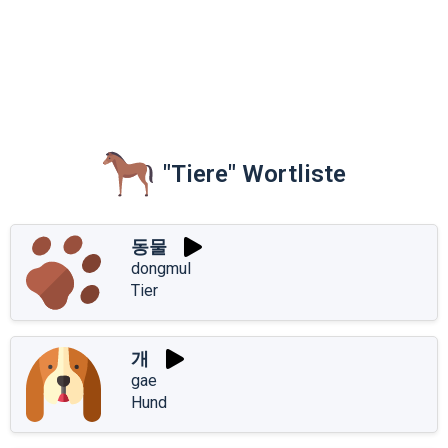
"Tiere" Wortliste
동물
dongmul
Tier
개
gae
Hund