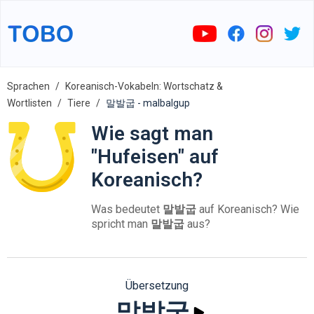
Sprachen
Koreanisch-Vokabeln: Wortschatz &
Wortlisten
Tiere
말발굽 - malbalgup
Wie sagt man
"Hufeisen" auf
Koreanisch?
Was bedeutet
말발굽
auf Koreanisch? Wie
spricht man
말발굽
aus?
Übersetzung
말발굽