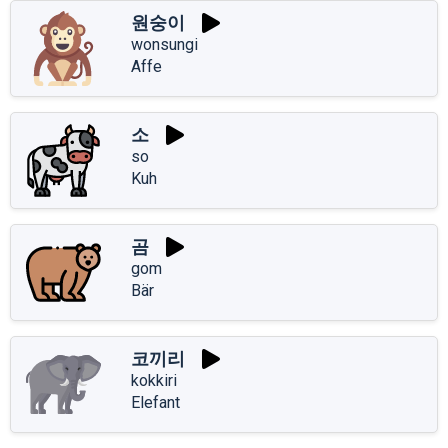
원숭이
wonsungi
Affe
소
so
Kuh
곰
gom
Bär
코끼리
kokkiri
Elefant