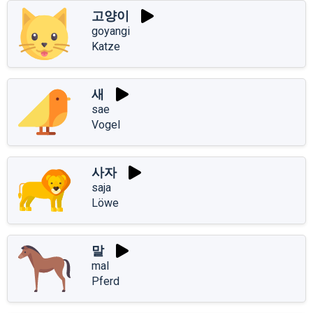
고양이
goyangi
Katze
새
sae
Vogel
사자
saja
Löwe
말
mal
Pferd