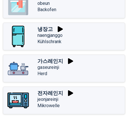
obeun
Backofen
냉장고
naengjanggo
Kühlschrank
가스레인지
gaseureinji
Herd
전자레인지
jeonjareinji
Mikrowelle