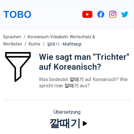
Sprachen
Koreanisch-Vokabeln: Wortschatz &
Wortlisten
Küche
깔때기 - kkalttaegi
Wie sagt man "Trichter"
auf Koreanisch?
Was bedeutet
깔때기
auf Koreanisch? Wie
spricht man
깔때기
aus?
Übersetzung
깔때기