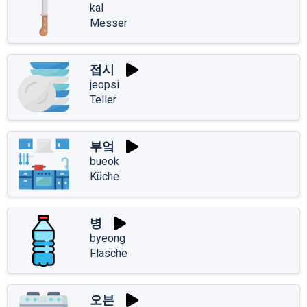
kal
Messer
접시
jeopsi
Teller
부엌
bueok
Küche
병
byeong
Flasche
오븐