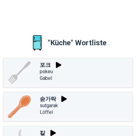
"Küche" Wortliste
포크
pokeu
Gabel
숟가락
sutgarak
Löffel
칼