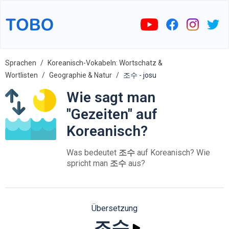
Sprachen
Koreanisch-Vokabeln: Wortschatz &
Wortlisten
Geographie & Natur
조수 - josu
Wie sagt man
"Gezeiten" auf
Koreanisch?
Was bedeutet
조수
auf Koreanisch? Wie
spricht man
조수
aus?
Übersetzung
조수