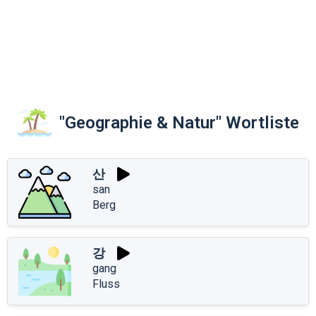
"Geographie & Natur" Wortliste
산
san
Berg
강
gang
Fluss