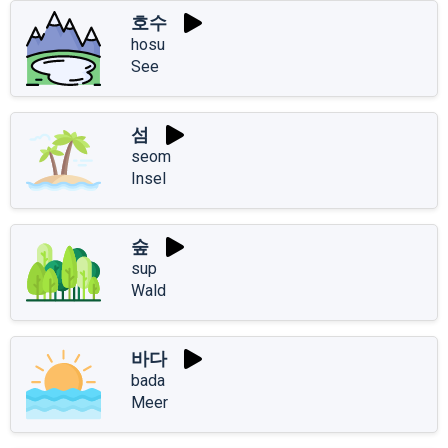
호수
hosu
See
섬
seom
Insel
숲
sup
Wald
바다
bada
Meer