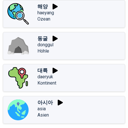
해양
haeyang
Ozean
동굴
donggul
Höhle
대륙
daeryuk
Kontinent
아시아
asia
Asien