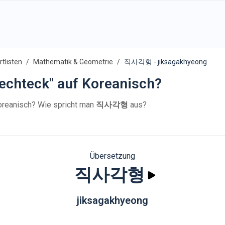
tlisten
Mathematik & Geometrie
직사각형 - jiksagakhyeong
echteck" auf Koreanisch?
oreanisch? Wie spricht man
직사각형
aus?
Übersetzung
직사각형
jiksagakhyeong