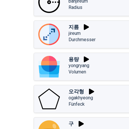
banjireum
Radius
지름
jireum
Durchmesser
용량
yongryang
Volumen
오각형
ogakhyeong
Fünfeck
구