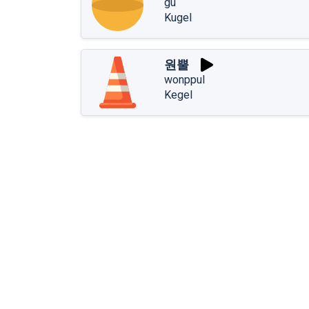
gu
Kugel
원뿔
wonppul
Kegel