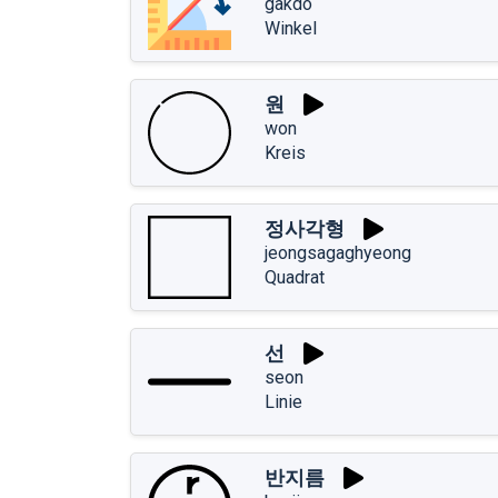
gakdo
Winkel
원
won
Kreis
정사각형
jeongsagaghyeong
Quadrat
선
seon
Linie
반지름