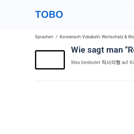
Sprachen
Koreanisch-Vokabeln: Wortschatz & Wor
Wie sagt man "R
Was bedeutet
직사각형
auf K