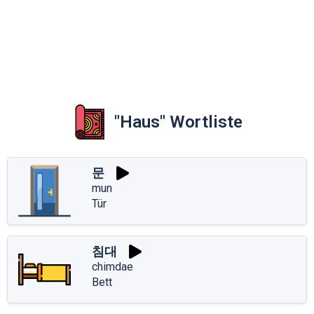
"Haus" Wortliste
문
mun
Tür
침대
chimdae
Bett