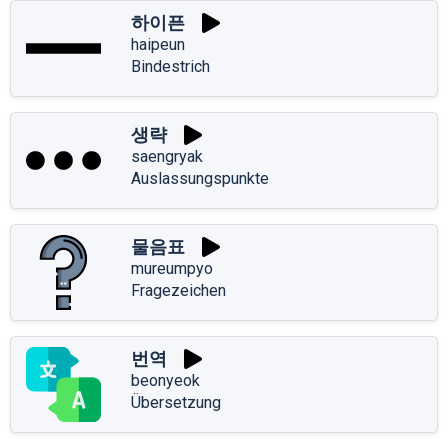
하이픈
haipeun
Bindestrich
생략
saengryak
Auslassungspunkte
물음표
mureumpyo
Fragezeichen
번역
beonyeok
Übersetzung