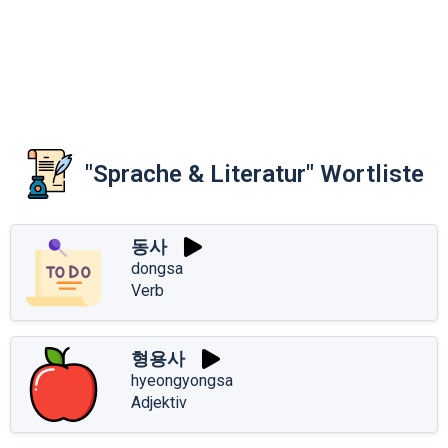
"Sprache & Literatur" Wortliste
동사
dongsa
Verb
형용사
hyeongyongsa
Adjektiv