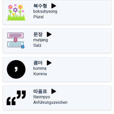
복수형
boksuhyeong
Plural
문장
munjang
Satz
콤마
komma
Komma
따옴표
ttaompyo
Anführungszeichen