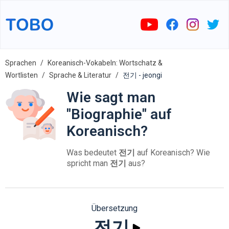
Sprachen
Koreanisch-Vokabeln: Wortschatz &
Wortlisten
Sprache & Literatur
전기 - jeongi
Wie sagt man
"Biographie" auf
Koreanisch?
Was bedeutet
전기
auf Koreanisch? Wie
spricht man
전기
aus?
Übersetzung
전기