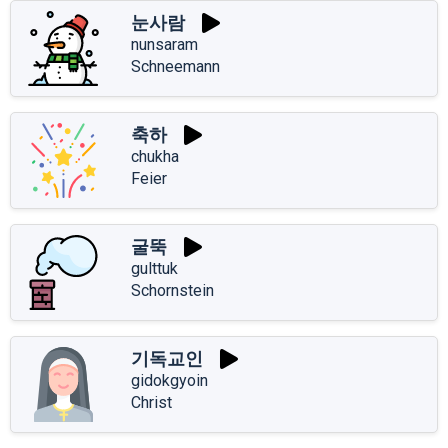
눈사람
nunsaram
Schneemann
축하
chukha
Feier
굴뚝
gulttuk
Schornstein
기독교인
gidokgyoin
Christ