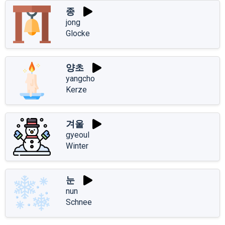
종
jong
Glocke
양초
yangcho
Kerze
겨울
gyeoul
Winter
눈
nun
Schnee