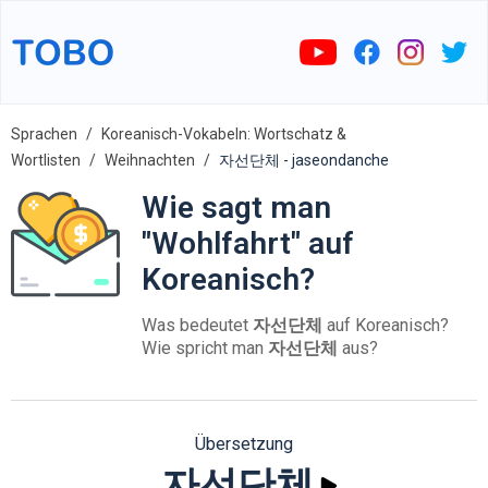
Sprachen
Koreanisch-Vokabeln: Wortschatz &
Wortlisten
Weihnachten
자선단체 - jaseondanche
Wie sagt man
"Wohlfahrt" auf
Koreanisch?
Was bedeutet
자선단체
auf Koreanisch?
Wie spricht man
자선단체
aus?
Übersetzung
자선단체