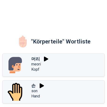
"Körperteile" Wortliste
머리
meori
Kopf
손
son
Hand