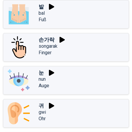
발
bal
Fuß
손가락
songarak
Finger
눈
nun
Auge
귀
gwi
Ohr