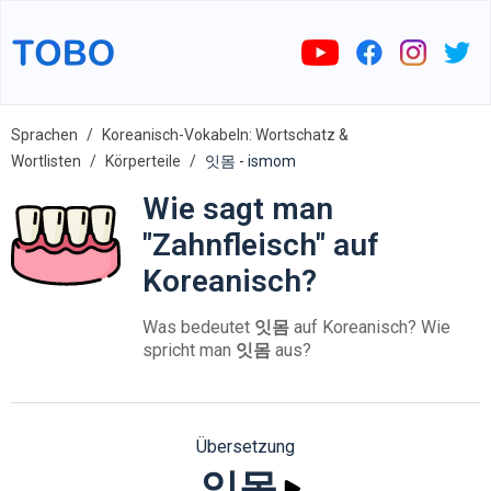
Sprachen
Koreanisch-Vokabeln: Wortschatz &
Wortlisten
Körperteile
잇몸 - ismom
Wie sagt man
"Zahnfleisch" auf
Koreanisch?
Was bedeutet
잇몸
auf Koreanisch? Wie
spricht man
잇몸
aus?
Übersetzung
잇몸