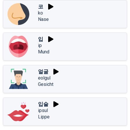
코
ko
Nase
입
ip
Mund
얼굴
eolgul
Gesicht
입술
ipsul
Lippe