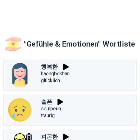
"Gefühle & Emotionen" Wortliste
행복한
haengbokhan
glücklich
슬픈
seulpeun
traurig
피곤한