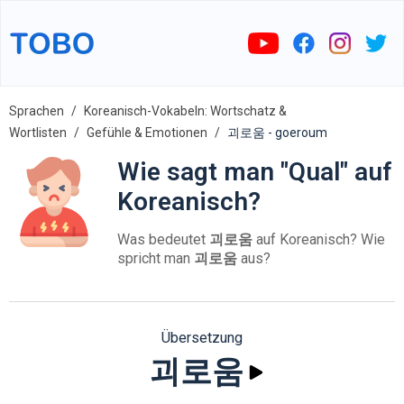
Sprachen
Koreanisch-Vokabeln: Wortschatz &
Wortlisten
Gefühle & Emotionen
괴로움 - goeroum
Wie sagt man "Qual" auf
Koreanisch?
Was bedeutet
괴로움
auf Koreanisch? Wie
spricht man
괴로움
aus?
Übersetzung
괴로움