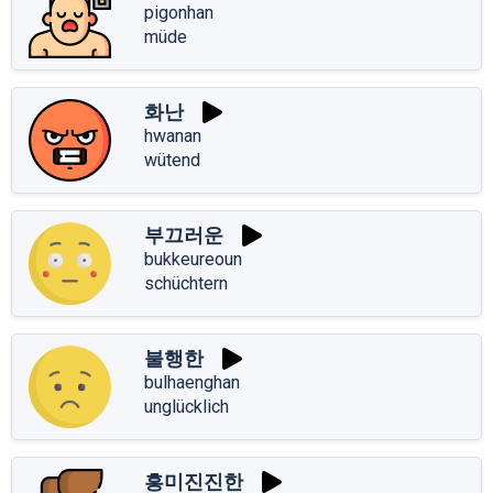
pigonhan
müde
화난
hwanan
wütend
부끄러운
bukkeureoun
schüchtern
불행한
bulhaenghan
unglücklich
흥미진진한