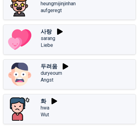
heungmijinjinhan
aufgeregt
사랑
sarang
Liebe
두려움
duryeoum
Angst
화
hwa
Wut