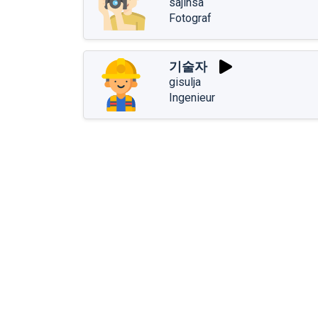
sajinsa
Fotograf
기술자
gisulja
Ingenieur