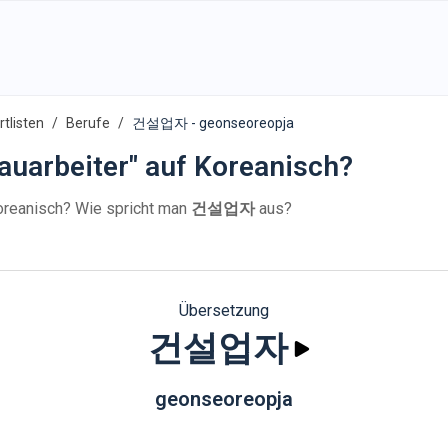
tlisten
Berufe
건설업자 - geonseoreopja
auarbeiter" auf Koreanisch?
oreanisch? Wie spricht man
건설업자
aus?
Übersetzung
건설업자
geonseoreopja