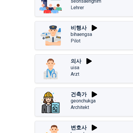
seonsaengnim
Lehrer
비행사
bihaengsa
Pilot
의사
uisa
Arzt
건축가
geonchukga
Architekt
변호사