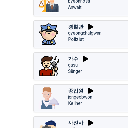
byeonhosa
Anwalt
경찰관
gyeongchalgwan
Polizist
가수
gasu
Sänger
종업원
jongeobwon
Kellner
사진사