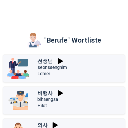
"Berufe" Wortliste
선생님
seonsaengnim
Lehrer
비행사
bihaengsa
Pilot
의사