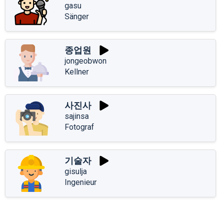
gasu
Sänger
종업원
jongeobwon
Kellner
사진사
sajinsa
Fotograf
기술자
gisulja
Ingenieur