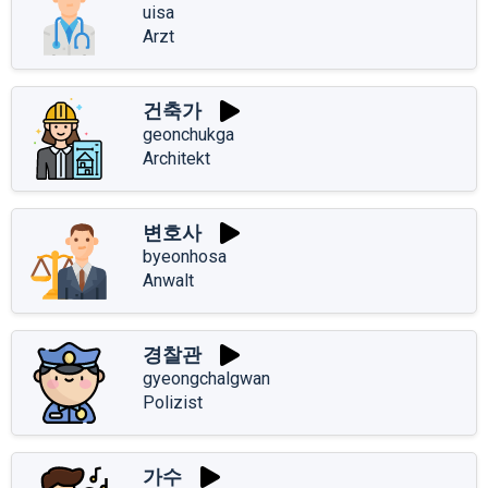
uisa
Arzt
건축가
geonchukga
Architekt
변호사
byeonhosa
Anwalt
경찰관
gyeongchalgwan
Polizist
가수