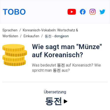
Sprachen
Koreanisch-Vokabeln: Wortschatz &
Wortlisten
Einkaufen
동전 - dongjeon
Wie sagt man "Münze"
auf Koreanisch?
Was bedeutet
동전
auf Koreanisch? Wie
spricht man
동전
aus?
Übersetzung
동전