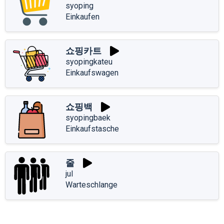
syoping
Einkaufen
쇼핑카트
syopingkateu
Einkaufswagen
쇼핑백
syopingbaek
Einkaufstasche
줄
jul
Warteschlange