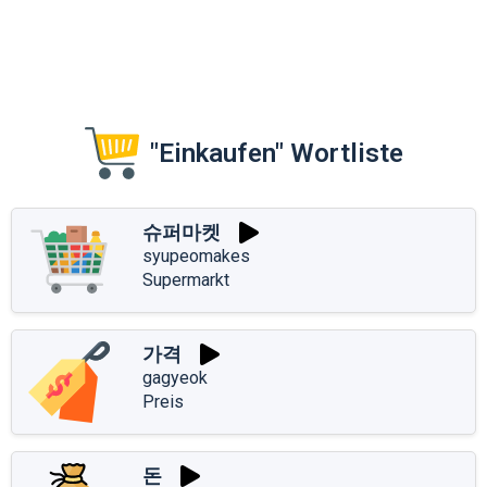
"Einkaufen" Wortliste
슈퍼마켓
syupeomakes
Supermarkt
가격
gagyeok
Preis
돈