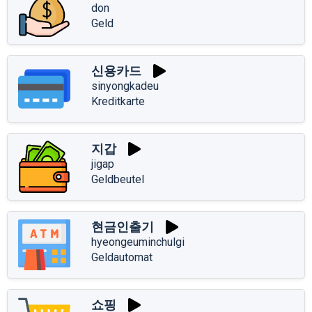
don
Geld
신용카드
sinyongkadeu
Kreditkarte
지갑
jigap
Geldbeutel
현금인출기
hyeongeuminchulgi
Geldautomat
쇼핑