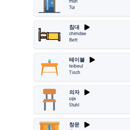
mun
Tür
침대
chimdae
Bett
테이블
teibeul
Tisch
의자
uija
Stuhl
창문