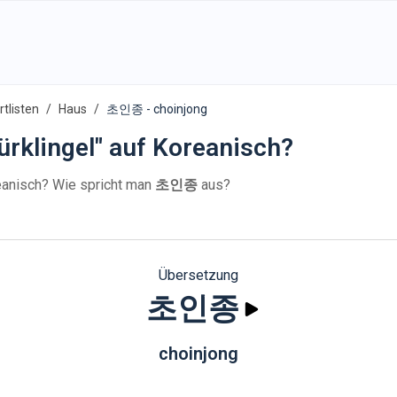
tlisten
Haus
초인종 - choinjong
ürklingel" auf Koreanisch?
anisch? Wie spricht man
초인종
aus?
Übersetzung
초인종
choinjong