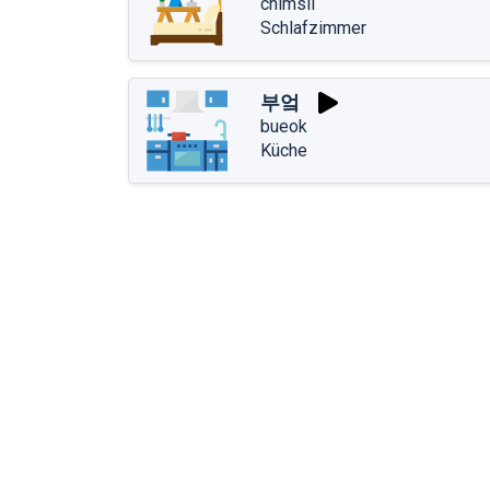
chimsil
Schlafzimmer
부엌
bueok
Küche