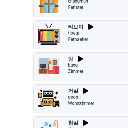
changmun
Fenster
티브이
tibeui
Fernseher
방
bang
Zimmer
거실
geosil
Wohnzimmer
침실