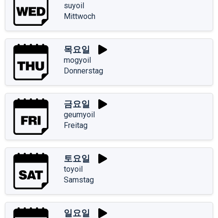
suyoil
Mittwoch
목요일
mogyoil
Donnerstag
금요일
geumyoil
Freitag
토요일
toyoil
Samstag
일요일