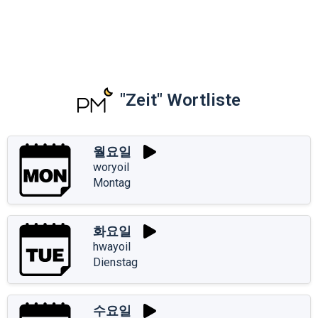
"Zeit" Wortliste
월요일
woryoil
Montag
화요일
hwayoil
Dienstag
수요일