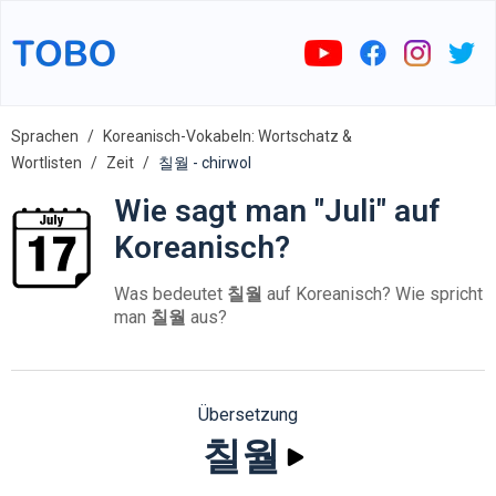
Sprachen
Koreanisch-Vokabeln: Wortschatz &
Wortlisten
Zeit
칠월 - chirwol
Wie sagt man "Juli" auf
Koreanisch?
Was bedeutet
칠월
auf Koreanisch? Wie spricht
man
칠월
aus?
Übersetzung
칠월