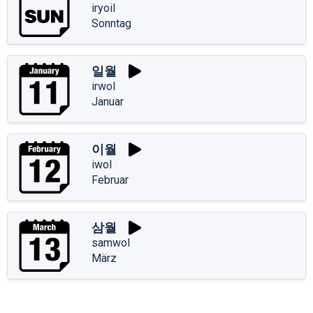
iryoil
Sonntag
일월
irwol
Januar
이월
iwol
Februar
삼월
samwol
März