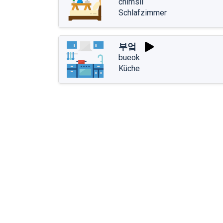
chimsil
Schlafzimmer
부엌
bueok
Küche