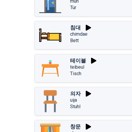
mun
Tür
침대
chimdae
Bett
테이블
teibeul
Tisch
의자
uija
Stuhl
창문