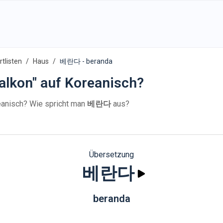
tlisten
Haus
베란다 - beranda
alkon" auf Koreanisch?
anisch? Wie spricht man
베란다
aus?
Übersetzung
베란다
beranda