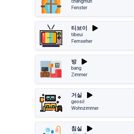
changmun
Fenster
티브이
tibeui
Fernseher
방
bang
Zimmer
거실
geosil
Wohnzimmer
침실