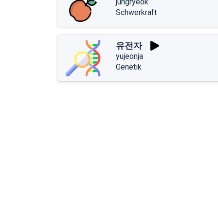
jungryeok
Schwerkraft
유전자
yujeonja
Genetik