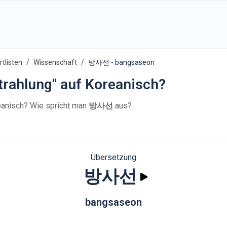
tlisten
Wissenschaft
방사선 - bangsaseon
trahlung" auf Koreanisch?
anisch? Wie spricht man
방사선
aus?
Übersetzung
방사선
bangsaseon