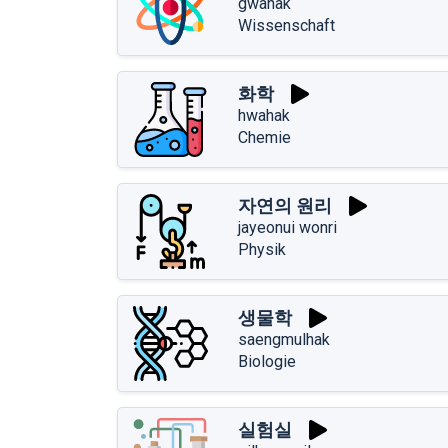
gwahak
Wissenschaft
화학
hwahak
Chemie
자연의 원리
jayeonui wonri
Physik
생물학
saengmulhak
Biologie
실험실