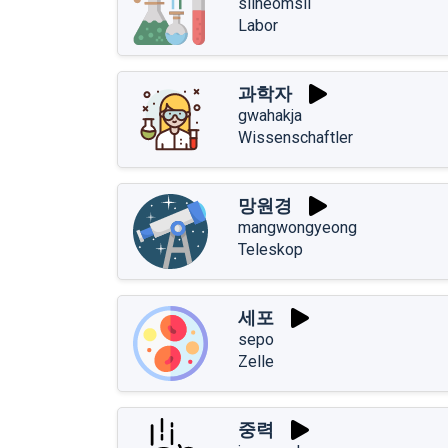
silheomsil
Labor
과학자
gwahakja
Wissenschaftler
망원경
mangwongyeong
Teleskop
세포
sepo
Zelle
중력