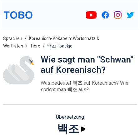
Sprachen
Koreanisch-Vokabeln: Wortschatz &
Wortlisten
Tiere
백조 - baekjo
Wie sagt man "Schwan"
auf Koreanisch?
Was bedeutet
백조
auf Koreanisch? Wie
spricht man
백조
aus?
Übersetzung
백조