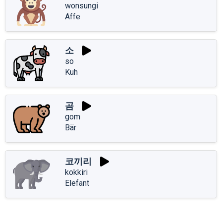
wonsungi
Affe
소
so
Kuh
곰
gom
Bär
코끼리
kokkiri
Elefant