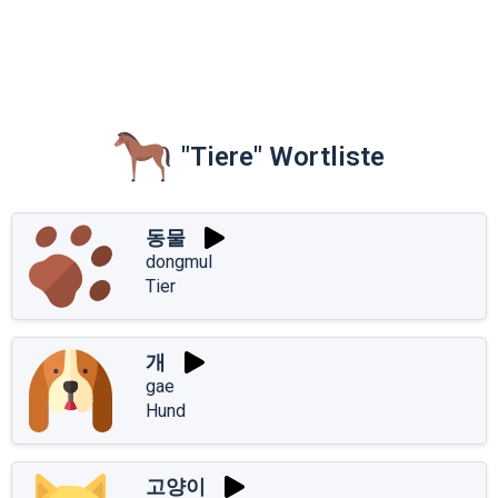
"Tiere" Wortliste
동물
dongmul
Tier
개
gae
Hund
고양이