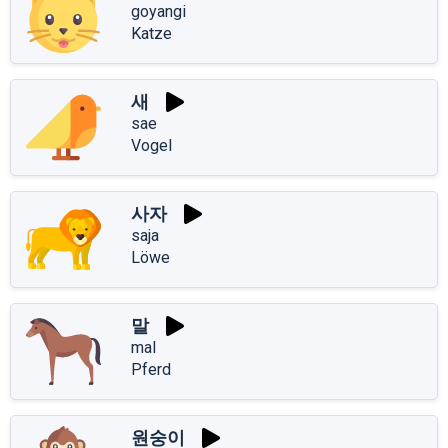
goyangi
Katze
새
sae
Vogel
사자
saja
Löwe
말
mal
Pferd
원숭이